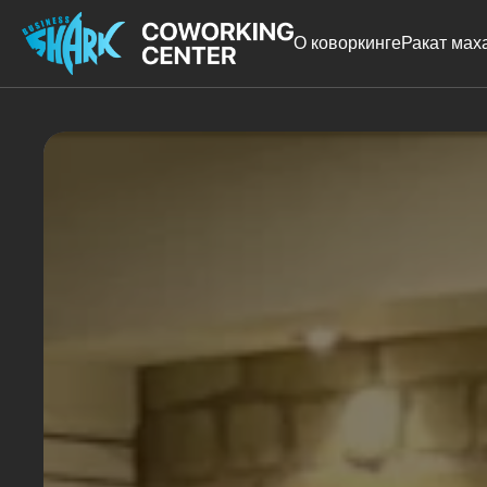
О коворкинге
Ракат мах